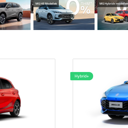
Szakmai partnerprogram
MG Nyári ajánlatok
elgique
Croatia
ançais
Hrvatski
Hybrid+