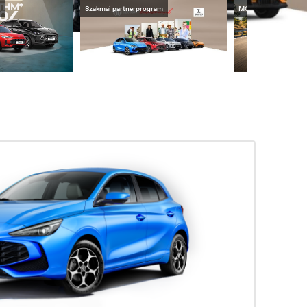
MGS5 EV
MG Cyberster
Czech Republic
Čeština