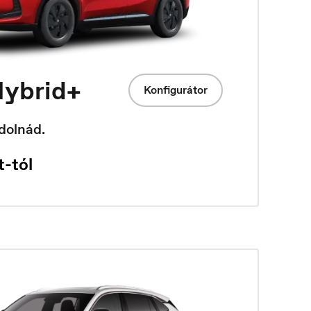
ybrid+
Konfigurátor
dolnád.
-tól