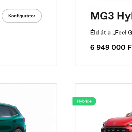
MG3 Hy
Konfigurátor
Éld át a „Feel 
6 949 000 F
Hybrid+
eutschland
España
utsch
Español