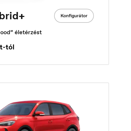
brid+
Konfigurátor
Good” életérzést
t-tól
Europe
English