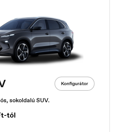
V
Konfigurátor
ós, sokoldalú SUV.
t-tól
Norge