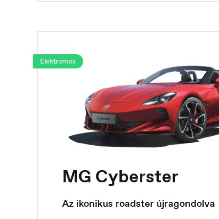
Français
М
Elektromos
MG Cyberster
Az ikonikus roadster újragondolva