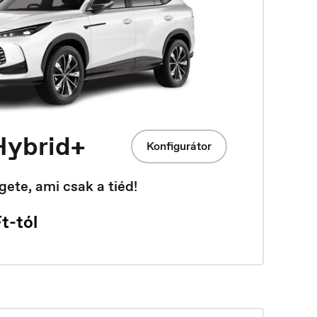
Italia
ybrid+
Italiano
Konfigurátor
ete, ami csak a tiéd!
t-tól