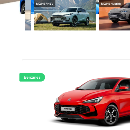
MG HS Modellek
MG Hybrid+ modellek
België
B
Nederlands
Fr
Benzines