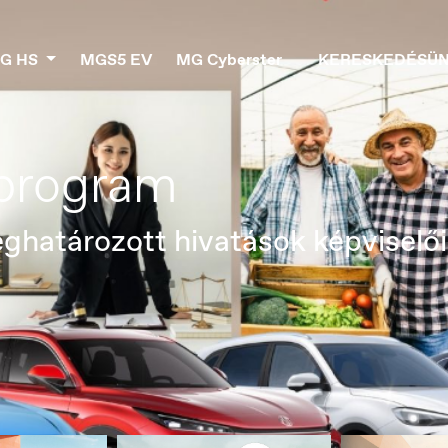
G HS
MGS5 EV
MG Cyberster
KERESKEDÉSÜ
tok