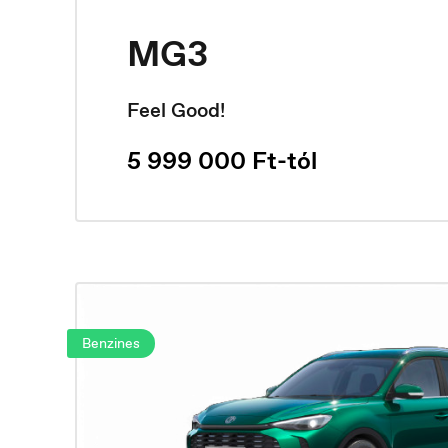
MG3
Feel Good!
5 999 000 Ft-tól
Benzines
Danmark
D
Dansk
De