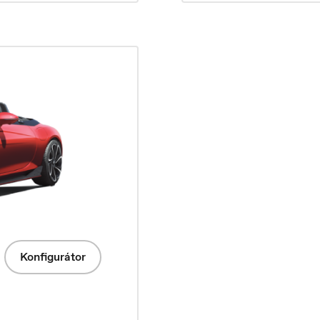
акедонски
Nederlands
Konfigurátor