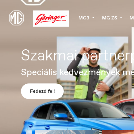
MG3
MG ZS
M
MG Nyári ajánla
Fedezd fel!