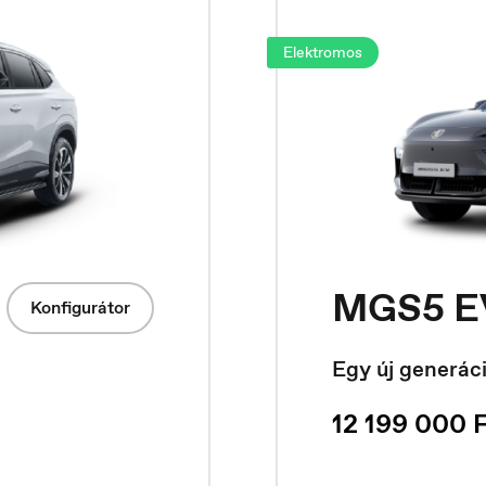
Elektromos
MGS5 E
Konfigurátor
Egy új generáci
12 199 000 F
acedonia
Nederland