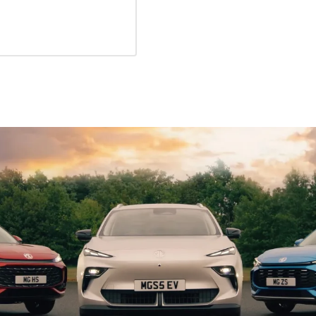
ortugal
Serbia
rtuguês
Srpski