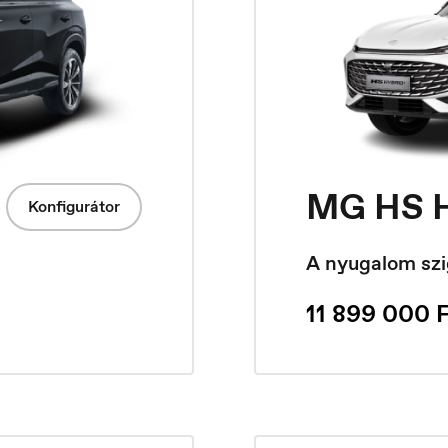
ungary
Ísland
MG HS H
agyar
Íslenska
Konfigurátor
A nyugalom szig
11 899 000 F