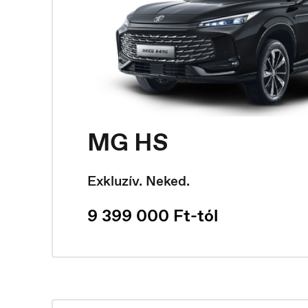
France
H
MG HS
Français
M
Exkluzív. Neked.
9 399 000 Ft-tól