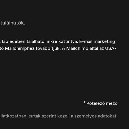
találhatók.
láblécében található linkre kattintva. E-mail marketing
ató Mailchimphez továbbítjuk. A Mailchimp által az USA-
Italia
Italiano
* Kötelező mező
ilatkozatban
leírtak szerint kezeli a személyes adatokat.