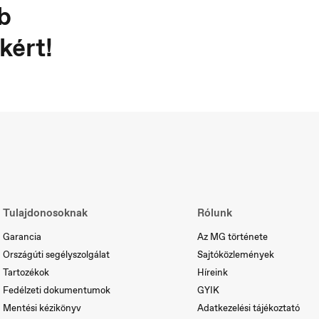
b
kért!
ortugal
Serbia
rtuguês
Srpski
Tulajdonosoknak
Rólunk
Garancia
Az MG története
Országúti segélyszolgálat
Sajtóközlemények
Tartozékok
Híreink
Fedélzeti dokumentumok
GYIK
Mentési kézikönyv
Adatkezelési tájékoztató