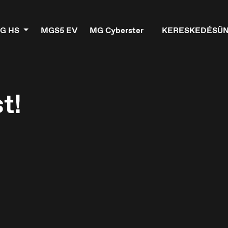
G HS
MGS5 EV
MG Cyberster
KERESKEDÉSÜ
t!
elgique
Croatia
ançais
Hrvatski