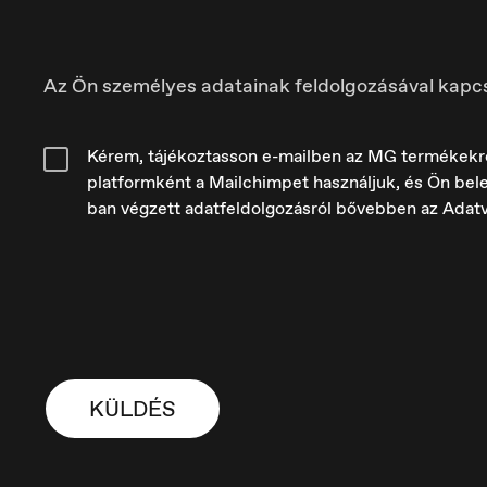
Az Ön személyes adatainak feldolgozásával kapc
Kérem, tájékoztasson e-mailben az MG termékekről é
platformként a Mailchimpet használjuk, és Ön bele
ban végzett adatfeldolgozásról bővebben az Adat
France
H
Français
M
KÜLDÉS