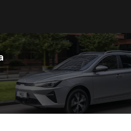
a
acedonia
Nederland
акедонски
Nederlands