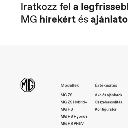
Iratkozz fel
a legfrisseb
MG
hírekért
és
ajánlato
Österreich
P
Deutsch
Po
Modellek
Értékesítés
MG ZS
Akciós ajánlatok
MG ZS Hybrid+
Összehasonlítás
MG HS
Konfigurátor
MG HS Hybrid+
MG HS PHEV