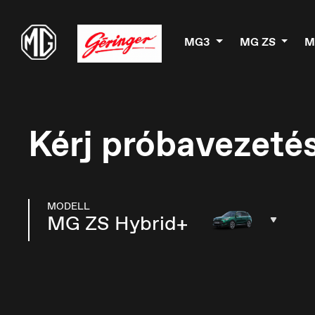
MG3
MG ZS
M
Kérj próbavezetés
MODELL
MG ZS Hybrid+
België
B
Nederlands
Fr