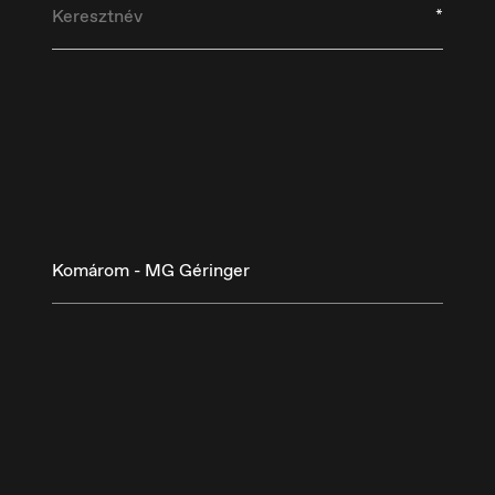
*
Komárom - MG Géringer
eutschland
España
utsch
Español