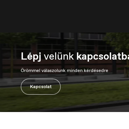
Lépj
velünk
kapcsolatb
Luxembourg
M
Français
М
Örömmel válaszolunk minden kérdésedre
Kapcsolat