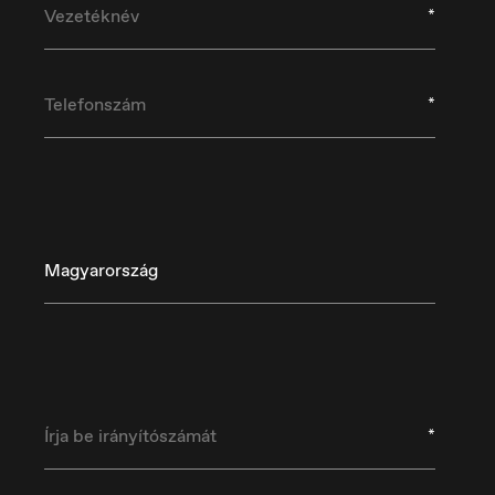
*
*
Magyarország
Danmark
D
Dansk
De
*