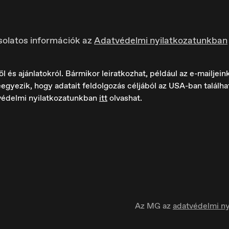
solatos információk az
Adatvédelmi nyilatkozatunkban
s ajánlatokról. Bármikor leiratkozhat, például az e-mailjeink 
egyezik, hogy adatait feldolgozás céljából az USA-ban találh
védelmi nyilatkozatunkban
itt
olvashat.
ungary
Ísland
agyar
Íslenska
Az MG az
adatvédelmi ny