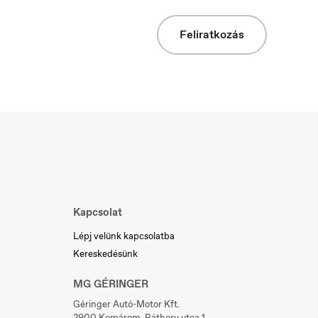
Feliratkozás
Slovakia
Slovenčina
Kapcsolat
Lépj velünk kapcsolatba
Kereskedésünk
MG GÉRINGER
Géringer Autó-Motor Kft.
2900 Komárom, Báthory utca 1.