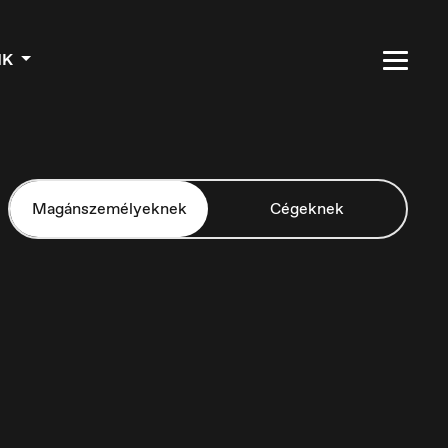
NK
Magánszemélyeknek
Cégeknek
Czech Republic
Čeština