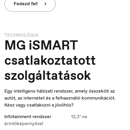
Fedezd fel!
TECHNOLÓGIA
MG iSMART
csatlakoztatott
szolgáltatások
Ísland
Íslenska
Egy intelligens hálózati rendszer, amely összeköti az
autót, az internetet és a felhasználói kommunikációt.
Kész vagy csatlakozni a jövőhöz?
Infotainment rendszer
12,3"-os
érintőképernyővel