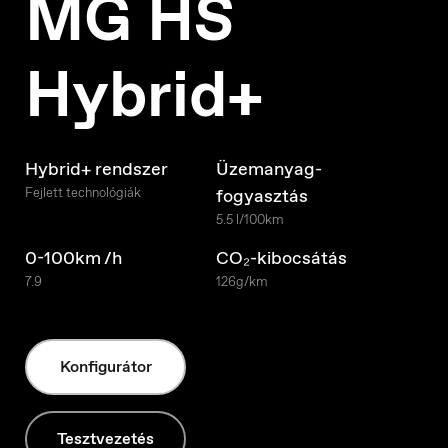
MG HS
Hybrid+
Hybrid+ rendszer
Üzemanyag-
Fejlett technológiák
fogyasztás
5.5 l/100km
0-100km /h
CO₂-kibocsátás
7.9
126g/km
Konfigurátor
Belgique
Français
Tesztvezetés