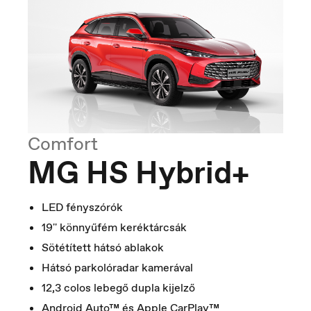
Comfort
Macedonia
MG HS Hybrid+
Македонски
LED fényszórók
19'' könnyűfém keréktárcsák
Sötétített hátsó ablakok
Hátsó parkolóradar kamerával
12,3 colos lebegő dupla kijelző
Android Auto™ és Apple CarPlay™