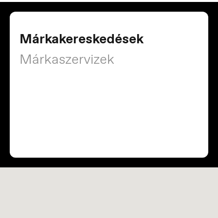
Márkakereskedések
Márkaszervizek
Österreich
Deutsch