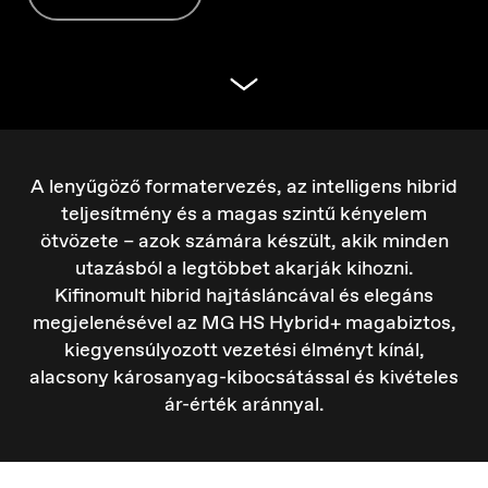
A lenyűgöző formatervezés, az intelligens hibrid
teljesítmény és a magas szintű kényelem
ötvözete – azok számára készült, akik minden
utazásból a legtöbbet akarják kihozni.
Kifinomult hibrid hajtásláncával és elegáns
megjelenésével az MG HS Hybrid+ magabiztos,
kiegyensúlyozott vezetési élményt kínál,
alacsony károsanyag-kibocsátással és kivételes
Croatia
ár-érték aránnyal.
Hrvatski