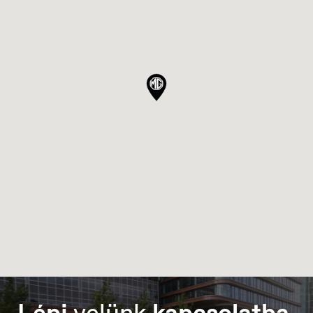
Portugal
Português
Lépj
velünk
kapcsolatba