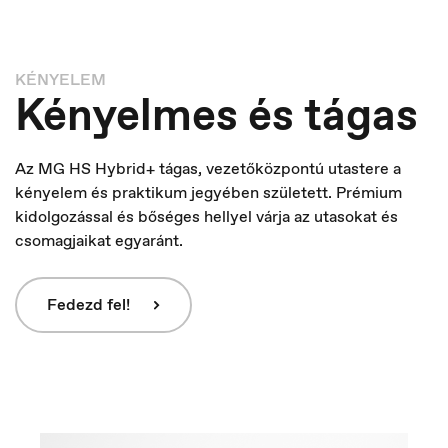
KÉNYELEM
Kényelmes és tágas
Az MG HS Hybrid+ tágas, vezetőközpontú utastere a
kényelem és praktikum jegyében született. Prémium
kidolgozással és bőséges hellyel várja az utasokat és
Luxembourg
csomagjaikat egyaránt.
Français
Fedezd fel!