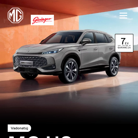
België
Nederlands
Vadonatúj