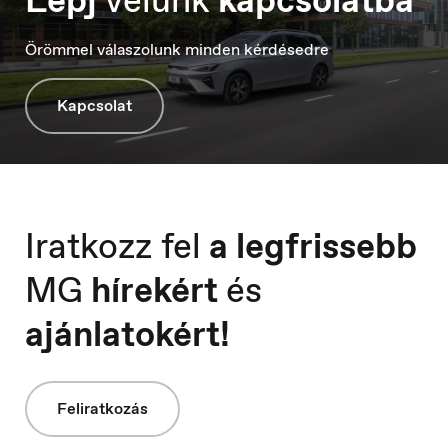
Örömmel válaszolunk minden kérdésedre
Kapcsolat
Serbia
Srpski
Iratkozz fel
a legfrissebb
MG
hírekért
és
ajánlatokért!
Feliratkozás