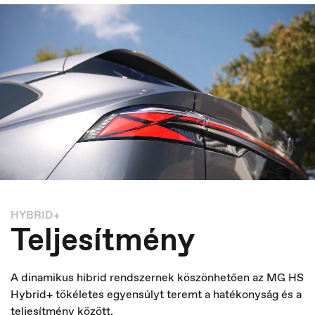
HYBRID+
Teljesítmény
Czech Republic
Čeština
A dinamikus hibrid rendszernek köszönhetően az MG HS
Hybrid+ tökéletes egyensúlyt teremt a hatékonyság és a
teljesítmény között.