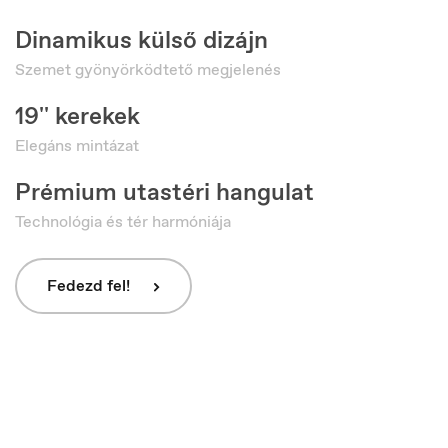
Dinamikus külső dizájn
Szemet gyönyörködtető megjelenés
19'' kerekek
Elegáns mintázat
Prémium utastéri hangulat
Technológia és tér harmóniája
Fedezd fel!
Deutschland
Deutsch