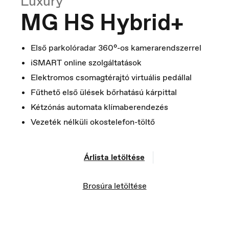
Luxury
MG HS Hybrid+
Első parkolóradar 360°-os kamerarendszerrel
iSMART online szolgáltatások
Elektromos csomagtérajtó virtuális pedállal
Fűthető első ülések bőrhatású kárpittal
Norge
Norsk
Kétzónás automata klímaberendezés
Vezeték nélküli okostelefon-töltő
Árlista letöltése
Brosúra letöltése