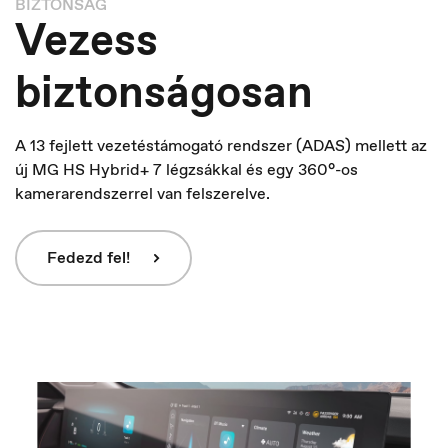
BIZTONSÁG
Vezess
biztonságosan
A 13 fejlett vezetéstámogató rendszer (ADAS) mellett az
új MG HS Hybrid+ 7 légzsákkal és egy 360°-os
kamerarendszerrel van felszerelve.
Fedezd fel!
France
Français