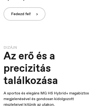
Fedezd fel!
DIZÁJN
Az erő és a
precizitás
találkozása
Danmark
Dansk
A sportos és elegáns MG HS Hybrid+ magabiztos
megjelenésével és gondosan kidolgozott
részleteivel kitűnik az utakon.