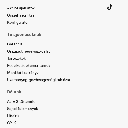
Akciós ajánlatok
Összehasonlítás
Konfigurátor
Tulajdonosoknak
Slovenia
Slovenščina
Garancia
Országúti segélyszolgálat
Tartozékok
Fedélzeti dokumentumok
Mentési kézikönyv
Üzemanyag-gazdaságossági táblázat
Rólunk
Az MG története
Sajtóközlemények
Híreink
GYIK