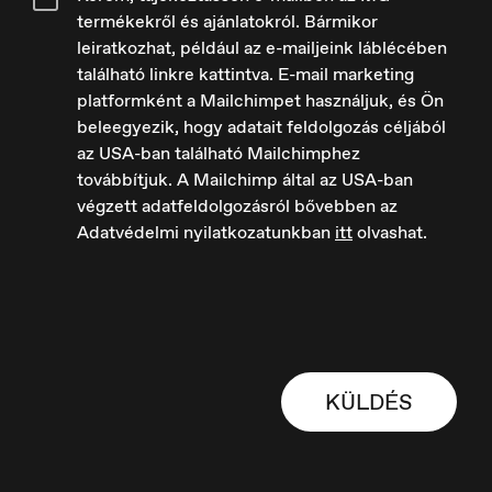
termékekről és ajánlatokról. Bármikor
leiratkozhat, például az e-mailjeink láblécében
Europe
English
található linkre kattintva. E-mail marketing
platformként a Mailchimpet használjuk, és Ön
beleegyezik, hogy adatait feldolgozás céljából
az USA-ban található Mailchimphez
továbbítjuk. A Mailchimp által az USA-ban
végzett adatfeldolgozásról bővebben az
France
Adatvédelmi nyilatkozatunkban
itt
olvashat.
Français
KÜLDÉS
Hungary
Magyar