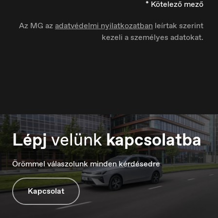
* Kötelező mező
Az MG az
adatvédelmi nyilatkozatban
leírtak szerint
kezeli a személyes adatokat.
Ísland
Íslenska
Italia
Italiano
Lépj
velünk
kapcsolatba
Örömmel válaszolunk minden kérdésedre
Kapcsolat
Luxembourg
Français