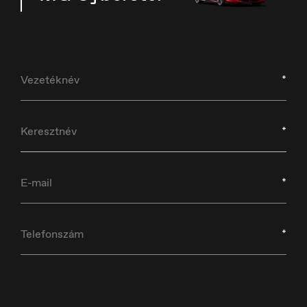
*
Croatia
Hrvatski
*
*
Czech Republic
Čeština
*