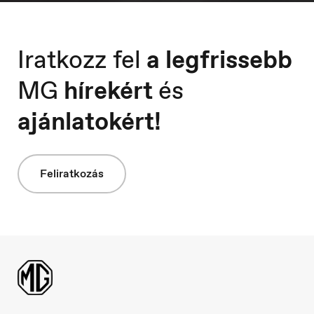
Iratkozz fel
a legfrissebb
MG
hírekért
és
Macedonia
Македонски
ajánlatokért!
Feliratkozás
Nederland
Nederlands