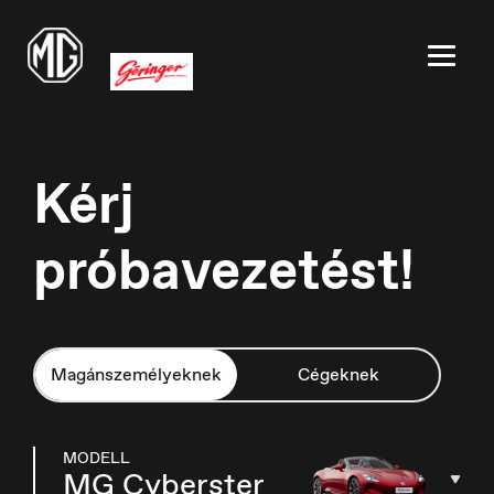
Kérj
próbavezetést!
België
Nederlands
Magánszemélyeknek
Cégeknek
Belgique
MODELL
MG Cyberster
Français