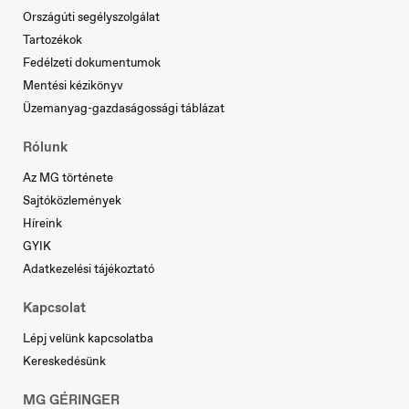
Országúti segélyszolgálat
Serbia
Tartozékok
Srpski
Fedélzeti dokumentumok
Mentési kézikönyv
Üzemanyag-gazdaságossági táblázat
Rólunk
Az MG története
Slovakia
Sajtóközlemények
Slovenčina
Híreink
GYIK
Adatkezelési tájékoztató
Kapcsolat
Slovenia
Lépj velünk kapcsolatba
Slovenščina
Kereskedésünk
MG GÉRINGER