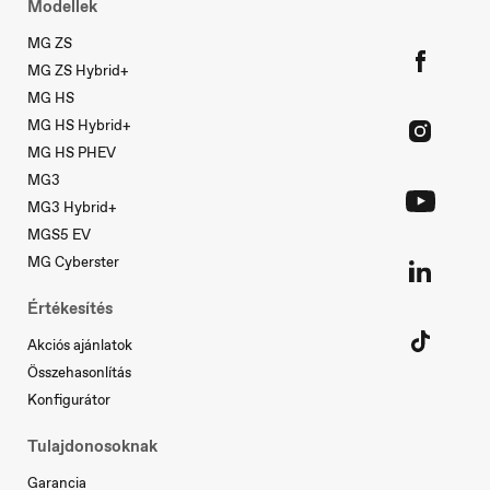
Norge
Modellek
Norsk
MG ZS
MG ZS Hybrid+
MG HS
MG HS Hybrid+
MG HS PHEV
MG3
Österreich
Deutsch
MG3 Hybrid+
MGS5 EV
MG Cyberster
Értékesítés
Akciós ajánlatok
Portugal
Összehasonlítás
Português
Konfigurátor
Tulajdonosoknak
Garancia