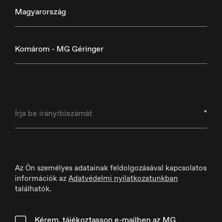
Danmark
Magyarország
Dansk
Komárom - MG Géringer
Deutschland
Deutsch
*
España
Az Ön személyes adatainak feldolgozásával kapcsolatos
Español
információk az
Adatvédelmi nyilatkozatunkban
találhatók.
Kérem, tájékoztasson e-mailben az MG