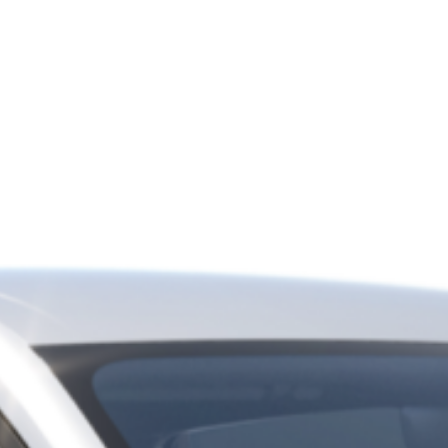
Danmark
D
Dansk
De