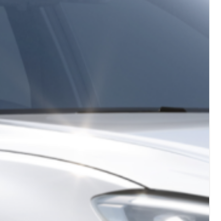
ungary
Ísland
agyar
Íslenska