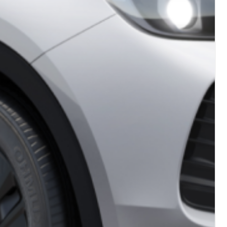
acedonia
Nederland
акедонски
Nederlands