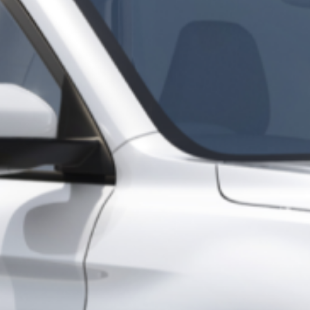
France
H
Français
M