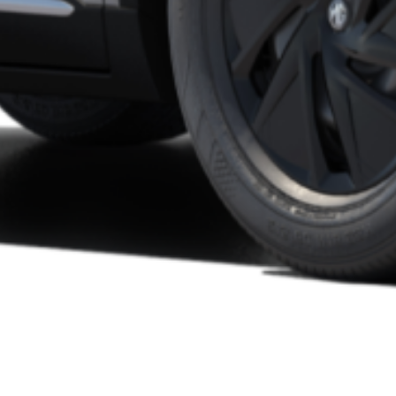
Österreich
P
Deutsch
Po
Slovenia
S
Slovenščina
Sv