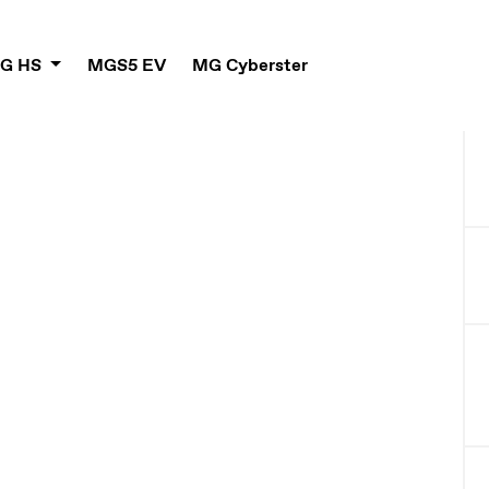
G HS
MGS5 EV
MG Cyberster
KERESKEDÉSÜ
elgique
Croatia
ançais
Hrvatski