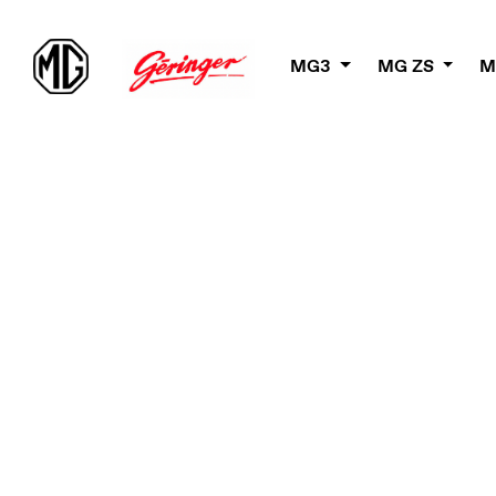
MG3
MG ZS
M
België
B
Nederlands
Fr