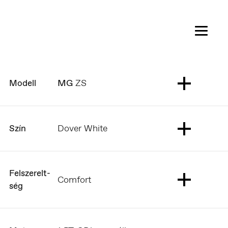
NK
MG
ZS
Modell
Dover White
Szín
Felsze­relt­
Comfort
ség
Czech Republic
Čeština