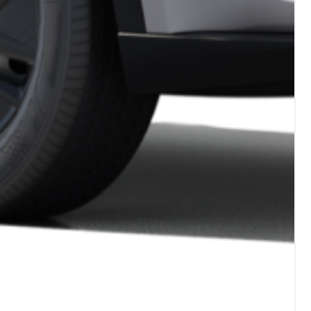
ortugal
Serbia
rtuguês
Srpski
verige
enska