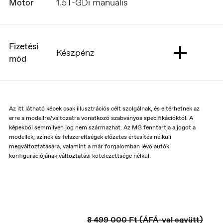
1.5T-GDi manuális
Motor
Fizetési
Készpénz
mód
Az itt látható képek csak illusztrációs célt szolgálnak, és eltérhetnek az
erre a modellre/változatra vonatkozó szabványos specifikációktól. A
képekből semmilyen jog nem származhat. Az MG fenntartja a jogot a
modellek, színek és felszereltségek előzetes értesítés nélküli
megváltoztatására, valamint a már forgalomban lévő autók
Europe
konfigurációjának változtatási kötelezettsége nélkül.
English
8 499 000 Ft
(ÁFÁ-val együtt)