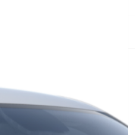
eutschland
España
utsch
Español