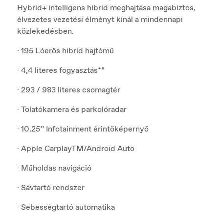
Hybrid+ intelligens hibrid meghajtása magabiztos,
élvezetes vezetési élményt kínál a mindennapi
közlekedésben.
· 195 Lóerős hibrid hajtómű
· 4,4 literes fogyasztás**
· 293 / 983 literes csomagtér
· Tolatókamera és parkolóradar
· 10.25’’ Infotainment érintőképernyő
· Apple CarplayTM/Android Auto
· Műholdas navigáció
· Sávtartó rendszer
· Sebességtartó automatika