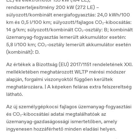
rendszerteljesítmény 200 kW (272 LE) –
súlyozott/kombinált energiafogyasztás: 24,0 kWh/100
km és 0,5 l/100 km; súlyozott/fajlagos CO₂-kibocsátás:
14 g/km; súlyozott/kombinált CO₂-osztály: B; kombinált
üzemanyag-fogyasztás lemerült akkumulátor esetén:
5,8 l/100 km; CO₂-osztály lemerült akkumulátor esetén
(kombinált): D.
Az értékek a Bizottság (EU) 2017/1151 rendeletének XXI.
mellékletében meghatározott WLTP mérési módszer
alapján, forgalmi viszonyoktól függően kerültek
meghatározásra. | A képeken feláras extra felszereltség
látható.
Az új személygépkocsi fajlagos üzemanyag-fogyasztási
és CO₂-kibocsátási adatai megtalálhatóak az
üzemanyag-gazdaságossági ismertetőben, amely
ingyenesen hozzáférhető minden eladási helyen.