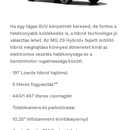
Ha egy tágas SUV kényelmét keresed, de fontos a
hatékonyabb közlekedés is, a hibrid technológia jó
választás lehet. Az MG ZS Hybrid+ fejlett öntöltő
hibrid meghajtása könnyed átmenetet kínál az
elektromos vezetés hatékonysága és a
benzinmotor rugalmassága között.
· 197 Lóerős hibrid hajtómű
· 5 literes fogyasztás**
· 443/1 457 literes csomagtér
· Tolatókamera és parkolóradar
· 10.25’’ Infotainment érintőképernyő