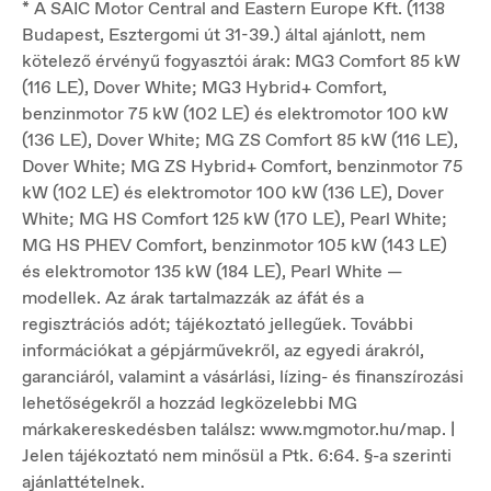
* A SAIC Motor Central and Eastern Europe Kft. (1138
Budapest, Esztergomi út 31-39.) által ajánlott, nem
kötelező érvényű fogyasztói árak: MG3 Comfort 85 kW
(116 LE), Dover White; MG3 Hybrid+ Comfort,
benzinmotor 75 kW (102 LE) és elektromotor 100 kW
(136 LE), Dover White; MG ZS Comfort 85 kW (116 LE),
Dover White; MG ZS Hybrid+ Comfort, benzinmotor 75
kW (102 LE) és elektromotor 100 kW (136 LE), Dover
White; MG HS Comfort 125 kW (170 LE), Pearl White;
MG HS PHEV Comfort, benzinmotor 105 kW (143 LE)
és elektromotor 135 kW (184 LE), Pearl White —
modellek. Az árak tartalmazzák az áfát és a
regisztrációs adót; tájékoztató jellegűek. További
információkat a gépjárművekről, az egyedi árakról,
garanciáról, valamint a vásárlási, lízing- és finanszírozási
lehetőségekről a hozzád legközelebbi MG
márkakereskedésben találsz: www.mgmotor.hu/map. |
Jelen tájékoztató nem minősül a Ptk. 6:64. §-a szerinti
ajánlattételnek.