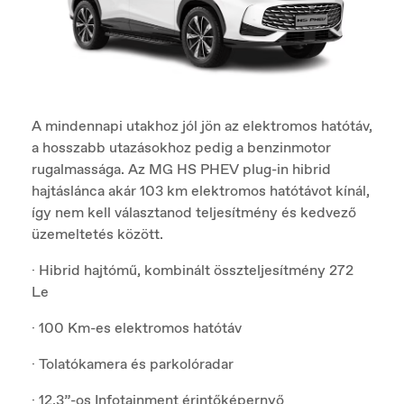
A mindennapi utakhoz jól jön az elektromos hatótáv,
a hosszabb utazásokhoz pedig a benzinmotor
rugalmassága. Az MG HS PHEV plug-in hibrid
hajtáslánca akár 103 km elektromos hatótávot kínál,
így nem kell választanod teljesítmény és kedvező
üzemeltetés között.
· Hibrid hajtómű, kombinált összteljesítmény 272
Le
· 100 Km-es elektromos hatótáv
· Tolatókamera és parkolóradar
· 12.3”-os Infotainment érintőképernyő