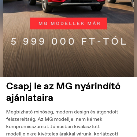
Csapj le az MG nyárindító
ajánlataira
Megbízható minőség, modern design és átgondolt
felszereltség. Az MG modelljei nem kérnek
kompromisszumot. Júniusban kiválasztott
modelljeinkre kivételes árakkal várunk, korlátozott