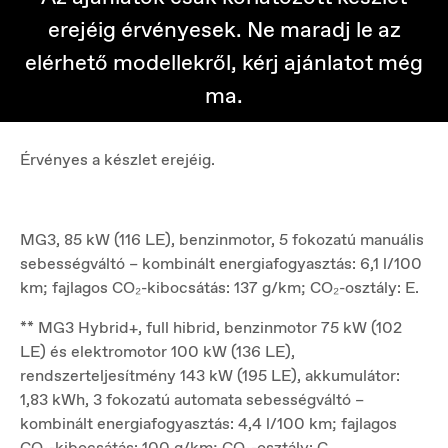
erejéig érvényesek. Ne maradj le az
elérhető modellekről, kérj ajánlatot még
ma.
Érvényes a készlet erejéig.
MG3, 85 kW (116 LE), benzinmotor, 5 fokozatú manuális
sebességváltó – kombinált energiafogyasztás: 6,1 l/100
km; fajlagos CO₂-kibocsátás: 137 g/km; CO₂-osztály: E.
** MG3 Hybrid+, full hibrid, benzinmotor 75 kW (102
LE) és elektromotor 100 kW (136 LE),
rendszerteljesítmény 143 kW (195 LE), akkumulátor:
1,83 kWh, 3 fokozatú automata sebességváltó –
kombinált energiafogyasztás: 4,4 l/100 km; fajlagos
CO₂-kibocsátás: 100 g/km; CO₂-osztály: C.