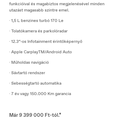
funkcióival és magabiztos megjelenésével minden
utazást magasabb szintre emel.
· 1,5 L benzines turbó 170 Le
· Tolatókamera és parkolóradar
· 12.3”-os Infotainment érintőképernyő
· Apple CarplayTM/Android Auto
· Műholdas navigáció
· Sávtartó rendszer
· Sebességtartó automatika
· 7 év vagy 150.000 Km garancia
Már 9 399 000 Ft-tól.*