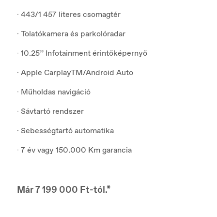
· 443/1 457 literes csomagtér
· Tolatókamera és parkolóradar
· 10.25’’ Infotainment érintőképernyő
· Apple CarplayTM/Android Auto
· Műholdas navigáció
· Sávtartó rendszer
· Sebességtartó automatika
· 7 év vagy 150.000 Km garancia
Már 7 199 000 Ft-tól.*